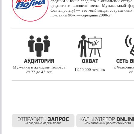
средним и выше среднего. Социальный статус 
среднего и высшего звена. Музыкальный фо
Contemporary) — это комбинация современных
половины 90-х — середины 2000-х.
Мужчины и женщины, возраст
г. Челябинс
1 950 000 человек
от 22 до 45 лет
об