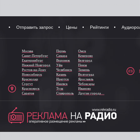
Отправить запрос
Цены
Рейтинги
Аудиоро
Москва
Пермь
Омск
Санкт-Петербург
Самара
Кемерово
Екатеринбург
Воронеж
Белгород
Нижний Новгород
Уфа
Пенза
Ростов-на-Дону
Челябинск
Тюмень
Новосибирск
Казань
Волгоград
Краснодар
Иркутск
Ярославль
Сургут
Ижевск
Чебоксары
Красноярск
Тула
Иваново
Саратов
Ставрополь
Другие города…