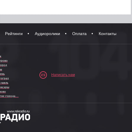
Рейтинги
Аудиоролики
Оплата
Контакты
к
ерово
город
за
ень
Написать нам
гоград
славль
оксары
ново
гие города…