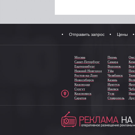
Отправить запрос
Цены
Москва
Пермь
Омс
Санкт-Петербург
Самара
Кем
Екатеринбург
Воронеж
Бел
Нижний Новгород
Уфа
Пен
Ростов-на-Дону
Челябинск
Тюм
Новосибирск
Казань
Вол
Краснодар
Иркутск
Яро
Сургут
Ижевск
Чеб
Красноярск
Тула
Ива
Саратов
Ставрополь
Дру