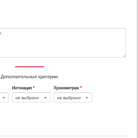
Дополнительные критерии:
Интонация
*
Хронометраж
*
не выбрано
не выбрано