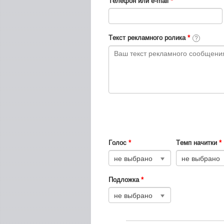
Телефон или e-mail
*
Текст рекламного ролика
*
Голос
*
Темп начитки
*
не выбрано
не выбрано
Подложка
*
не выбрано